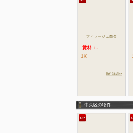
フィラージュ白金
賃料：-
1K
物件詳細>>
中央区の物件
UP