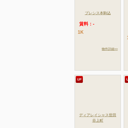
プレシス本駒込
賃料：-
1K
物件詳細>>
UP
ディアレイシャス世田
谷上町