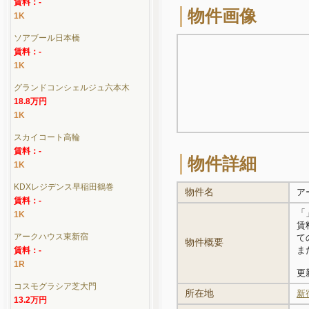
賃料：-
物件画像
1K
ソアブール日本橋
賃料：-
1K
グランドコンシェルジュ六本木
18.8万円
1K
スカイコート高輪
賃料：-
物件詳細
1K
KDXレジデンス早稲田鶴巻
物件名
ア
賃料：-
「
1K
賃
アークハウス東新宿
て
物件概要
ま
賃料：-
1R
更新
コスモグラシア芝大門
所在地
新
13.2万円