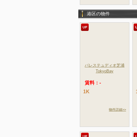
港区の物件
UP
パレステュディオ芝浦
TokyoBay
賃料：-
1K
物件詳細>>
UP