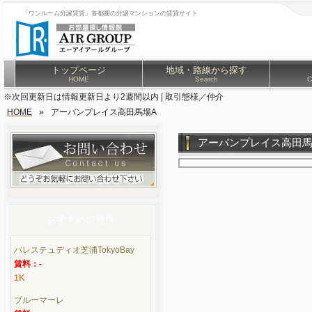
「ワンルーム分譲賃貸」首都圏の分譲マンションの賃貸サイト
トップページ
地域・路線から探す
HOME
Search
C
※次回更新日は情報更新日より2週間以内 | 取引態様／仲介
HOME
»
アーバンプレイス高田馬場A
アーバンプレイス高田馬
おすすめの物件
パレステュディオ芝浦TokyoBay
賃料：-
1K
ブルーマーレ