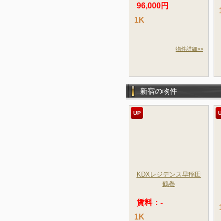
96,000円
1K
物件詳細>>
新宿の物件
UP
KDXレジデンス早稲田
鶴巻
賃料：-
1K