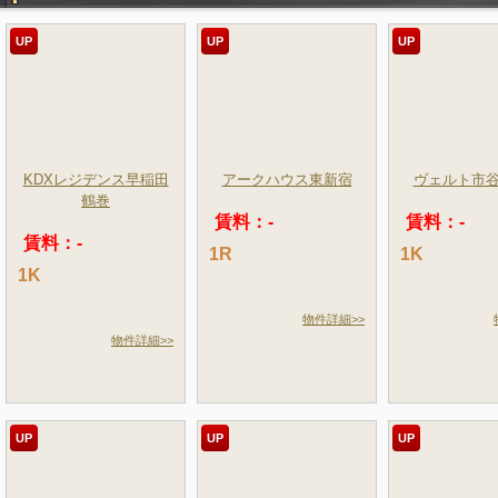
UP
UP
UP
KDXレジデンス早稲田
アークハウス東新宿
ヴェルト市
鶴巻
賃料：-
賃料：-
賃料：-
1R
1K
1K
物件詳細>>
物件詳細>>
UP
UP
UP