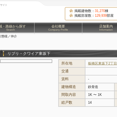
貸サイト
掲載建物数：
31,270
棟
掲載部屋数：
129,939
部屋
域・路線から探す
会社概要
店舗案内
Search
Company Profile
Information
引態様／仲介
リブリ・クワイア東坂下
所在地
板橋区東坂下2丁目
交通
賃料
-
建物構造
鉄骨造
間取内容
1K 〜 1K
総戸数
14