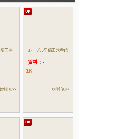
UP
谷薬王寺
ルーブル早稲田弐番館
賃料：-
1K
物件詳細>>
物件詳細>>
UP