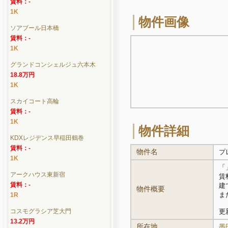
賃料：-
1K
物件画像
ソアブール日本橋
賃料：-
1K
グランドコンシェルジュ六本木
18.8万円
1K
スカイコート高輪
賃料：-
1K
物件詳細
KDXレジデンス早稲田鶴巻
賃料：-
物件名
プ
1K
「
アークハウス東新宿
賃
賃料：-
建
物件概要
ま
1R
コスモグラシア芝大門
更新
13.2万円
所在地
墨