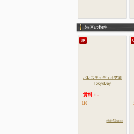
港区の物件
UP
パレステュディオ芝浦
TokyoBay
賃料：-
1K
物件詳細>>