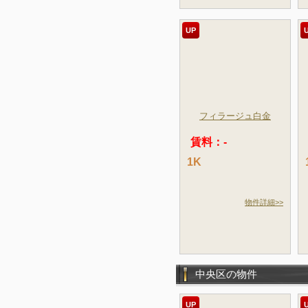
UP
フィラージュ白金
賃料：-
1K
物件詳細>>
中央区の物件
UP