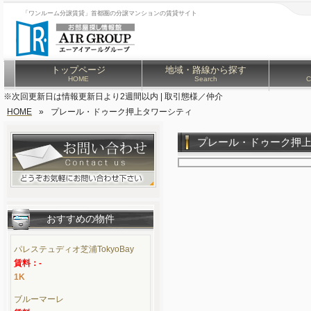
「ワンルーム分譲賃貸」首都圏の分譲マンションの賃貸サイト
トップページ
地域・路線から探す
HOME
Search
C
※次回更新日は情報更新日より2週間以内 | 取引態様／仲介
HOME
»
プレール・ドゥーク押上タワーシティ
プレール・ドゥーク押
おすすめの物件
パレステュディオ芝浦TokyoBay
賃料：-
1K
ブルーマーレ