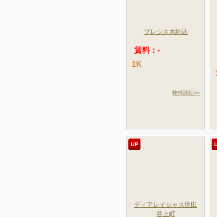
プレシス本駒込
賃料：-
1K
物件詳細>>
UP
ディアレイシャス世田
谷上町