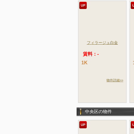
UP
フィラージュ白金
賃料：-
1K
物件詳細>>
中央区の物件
UP