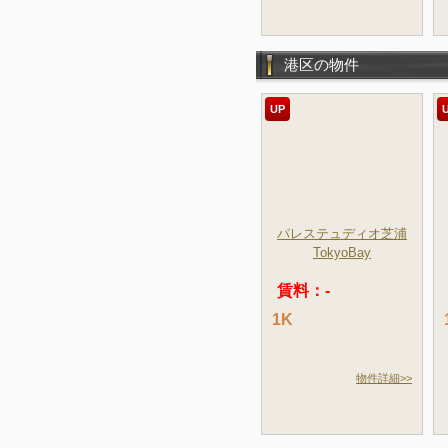
港区の物件
UP
パレステュディオ芝浦
TokyoBay
賃料：-
1K
物件詳細>>