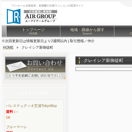
「ワンルーム分譲賃貸」首都圏の分譲マンションの賃貸サイト
トップページ
地域・路線から探す
HOME
Search
C
※次回更新日は情報更新日より2週間以内 | 取引態様／仲介
HOME
»
クレイシア新御徒町
クレイシア新御徒町
おすすめの物件
パレステュディオ芝浦TokyoBay
賃料：-
1K
ブルーマーレ