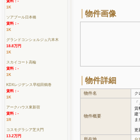
賃料：-
1K
物件画像
ソアブール日本橋
賃料：-
1K
グランドコンシェルジュ六本木
18.8万円
1K
スカイコート高輪
賃料：-
1K
物件詳細
KDXレジデンス早稲田鶴巻
賃料：-
物件名
ク
1K
「
アークハウス東新宿
賃料
賃料：-
建
物件概要
ま
1R
コスモグラシア芝大門
更新
13.2万円
所在地
台