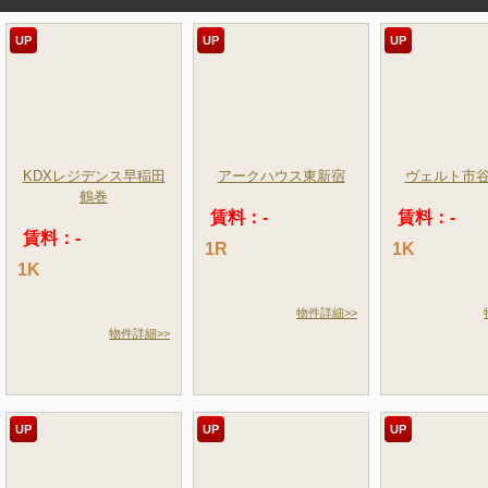
UP
UP
UP
KDXレジデンス早稲田
アークハウス東新宿
ヴェルト市
鶴巻
賃料：-
賃料：-
賃料：-
1R
1K
1K
物件詳細>>
物件詳細>>
UP
UP
UP