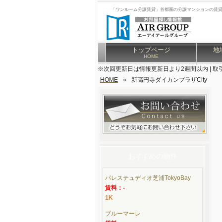
「ワンルーム分譲賃貸」首都圏の分譲マンションの賃
トップページ
地
HOME
※次回更新日は情報更新日より2週間以内 | 取
HOME
»
新高円寺ダイカンプラザCity
おすすめの物件
パレステュディオ芝浦TokyoBay
賃料：-
1K
ブルーマーレ