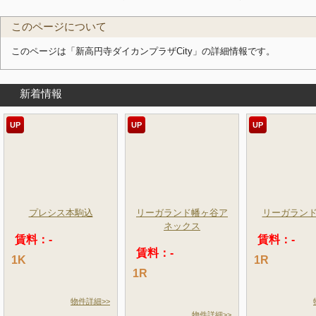
このページについて
このページは「新高円寺ダイカンプラザCity」の詳細情報です。
新着情報
UP
UP
UP
プレシス本駒込
リーガランド幡ヶ谷ア
リーガラン
ネックス
賃料：-
賃料：-
賃料：-
1K
1R
1R
物件詳細>>
物件詳細>>