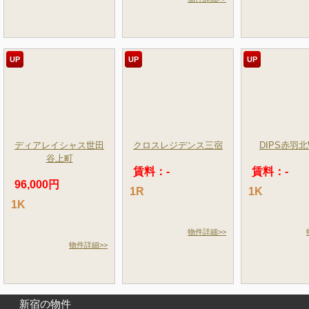
UP
UP
UP
ディアレイシャス世田
クロスレジデンス三宿
DIPS赤羽北
谷上町
賃料：-
賃料：-
96,000円
1R
1K
1K
物件詳細>>
物件詳細>>
新宿の物件