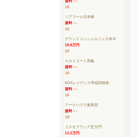
賃料：-
1K
ソアブール日本橋
賃料：-
1K
グランドコンシェルジュ六本木
18.8万円
1K
スカイコート高輪
賃料：-
1K
KDXレジデンス早稲田鶴巻
賃料：-
1K
アークハウス東新宿
賃料：-
1R
コスモグラシア芝大門
13.2万円