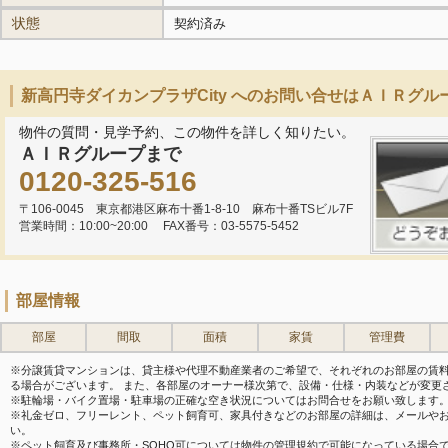
状態
契約済み
新高円寺ダイカンプラザCity へのお問い合せはＡＩＲグル
物件の質問・見学予約、この物件を詳しく知りたい。
ＡＩＲグループまで
0120-325-516
〒106-0045 東京都港区麻布十番1-8-10 麻布十番TSビル7F
営業時間：10:00~20:00
FAX番号：03-5575-5452
部屋情報
部屋
間取
面積
家賃
管理費
※分譲賃貸マンションは、貸主様や代理不動産業者のご希望で、それぞれのお部屋の賃
る場合がございます。 また、各部屋のオーナー様次第で、設備・仕様・内装などが変更
※駐輪場・バイク置場・駐車場の正確な空き状況についてはお問合せをお願い致します
※礼金ゼロ、フリーレント、ペット飼育可、家具付きなどのお部屋の詳細は、メールや
い。
※ペット飼育及び事務所・SOHO可については物件の管理規約で可能になっている場合