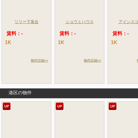
リリー下落合
ショウミハウス
アインス
賃料：-
賃料：-
賃料：-
1K
1K
1K
物件詳細>>
物件詳細>>
港区の物件
UP
UP
UP