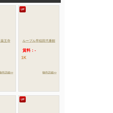
UP
谷薬王寺
ルーブル早稲田弐番館
賃料：-
1K
物件詳細>>
物件詳細>>
UP