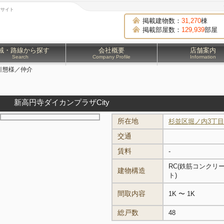
貸サイト
掲載建物数：
31,270
棟
掲載部屋数：
129,939
部屋
域・路線から探す
会社概要
店舗案内
Search
Company Profile
Information
引態様／仲介
新高円寺ダイカンプラザCity
所在地
杉並区堀ノ内3丁目
交通
賃料
-
RC(鉄筋コンクリ
建物構造
ト)
間取内容
1K 〜 1K
総戸数
48