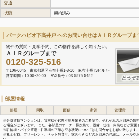
交通
状態
契約済み
パークハビオ下高井戸 へのお問い合せはＡＩＲグループま
物件の質問・見学予約、この物件を詳しく知りたい。
ＡＩＲグループまで
0120-325-516
〒106-0045 東京都港区麻布十番1-8-10 麻布十番TSビル7F
営業時間：10:00~20:00
FAX番号：03-5575-5452
部屋情報
部屋
間取
面積
家賃
管理費
※分譲賃貸マンションは、貸主様や代理不動産業者のご希望で、それぞれのお部屋の賃
る場合がございます。 また、各部屋のオーナー様次第で、設備・仕様・内装などが変更
※駐輪場・バイク置場・駐車場の正確な空き状況についてはお問合せをお願い致します
※礼金ゼロ、フリーレント、ペット飼育可、家具付きなどのお部屋の詳細は、メールや