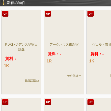
新宿の物件
UP
UP
UP
KDXレジデンス早稲田
アークハウス東新宿
ヴェルト市
鶴巻
賃料：-
賃料：-
賃料：-
1R
1K
1K
物件詳細>>
物件詳細>>
UP
UP
UP