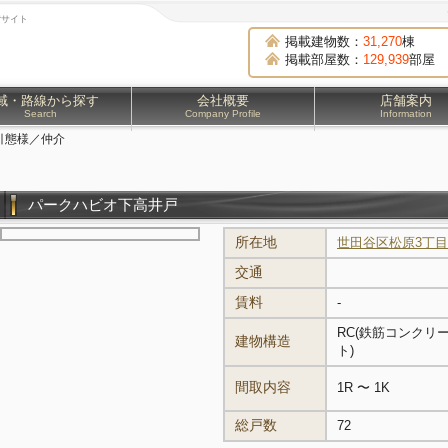
貸サイト
掲載建物数：
31,270
棟
掲載部屋数：
129,939
部屋
域・路線から探す
会社概要
店舗案内
Search
Company Profile
Information
引態様／仲介
パークハビオ下高井戸
所在地
世田谷区松原3丁目
交通
賃料
-
RC(鉄筋コンクリ
建物構造
ト)
間取内容
1R 〜 1K
総戸数
72