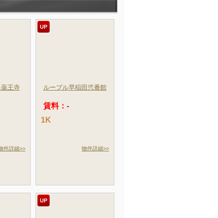
UP
谷薬王寺
ルーブル早稲田弐番館
賃料：-
1K
物件詳細>>
物件詳細>>
UP