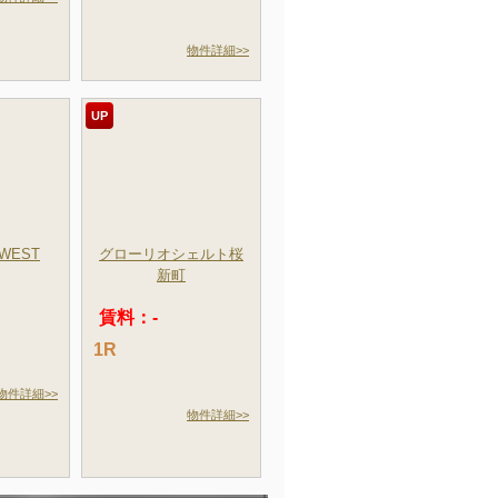
物件詳細>>
UP
WEST
グローリオシェルト桜
新町
賃料：-
1R
物件詳細>>
物件詳細>>