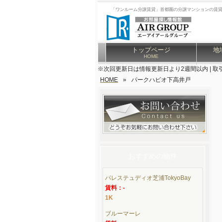
「ワンルーム分譲賃貸」首都圏の分譲マンションの賃
トップページ
地
HOME
※次回更新日は情報更新日より2週間以内 | 取
HOME
»
パークハビオ下高井戸
おすすめの物件
パレステュディオ芝浦TokyoBay
賃料：-
1K
ブルーマーレ