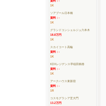
賃料：-
1K
ソアブール日本橋
賃料：-
1K
グランドコンシェルジュ六本木
18.8万円
1K
スカイコート高輪
賃料：-
1K
KDXレジデンス早稲田鶴巻
賃料：-
1K
アークハウス東新宿
賃料：-
1R
コスモグラシア芝大門
13.2万円