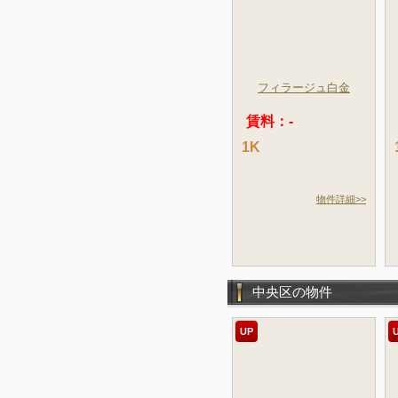
フィラージュ白金
賃料：-
1K
物件詳細>>
中央区の物件
UP