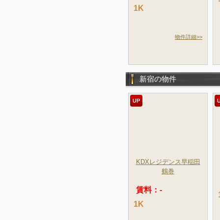
1K
物件詳細>>
新宿の物件
UP
KDXレジデンス早稲田
鶴巻
賃料：-
1K