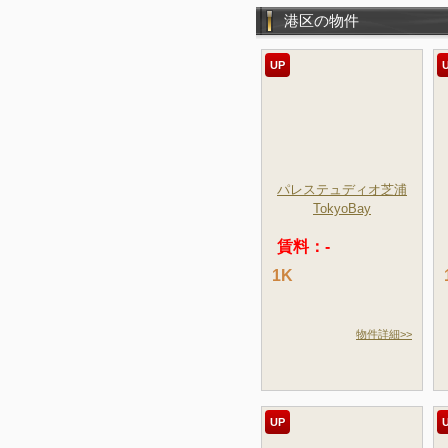
港区の物件
UP
パレステュディオ芝浦
TokyoBay
賃料：-
1K
物件詳細>>
UP