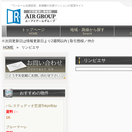
「ワンルーム分譲賃貸」首都圏の分譲マンションの賃貸サイト
トップページ
地域・路線から探す
HOME
Search
C
※次回更新日は情報更新日より2週間以内 | 取引態様／仲介
HOME
»
リンピエサ
リンピエサ
おすすめの物件
パレステュディオ芝浦TokyoBay
賃料：-
1K
ブルーマーレ