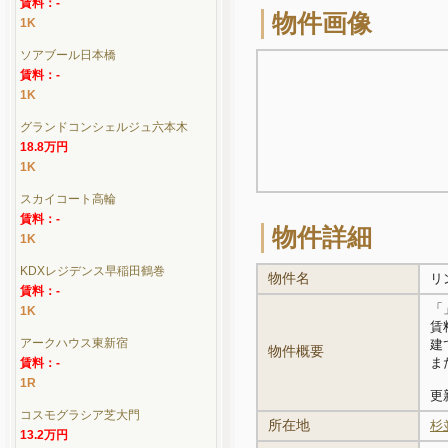
賃料：-
物件画像
1K
ソアブール日本橋
賃料：-
1K
グランドコンシェルジュ六本木
18.8万円
1K
スカイコート高輪
賃料：-
物件詳細
1K
KDXレジデンス早稲田鶴巻
物件名
リ
賃料：-
「
1K
賃
アークハウス東新宿
建
物件概要
ま
賃料：-
1R
更新
コスモグラシア芝大門
所在地
杉
13.2万円