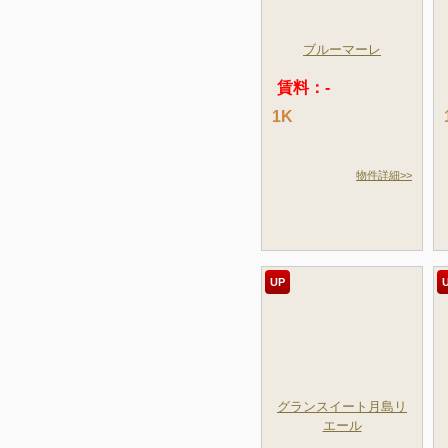
ブルーマーレ
賃料：-
1K
物件詳細>>
UP
グランスイート月島リ
エール