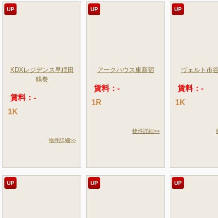
UP
UP
UP
KDXレジデンス早稲田
アークハウス東新宿
ヴェルト市
鶴巻
賃料：-
賃料：-
賃料：-
1R
1K
1K
物件詳細>>
物件詳細>>
UP
UP
UP