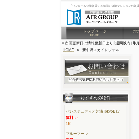
「ワンルーム分譲賃貸」首都圏の分譲マンションの賃
トップページ
地
HOME
※次回更新日は情報更新日より2週間以内 | 取
HOME
»
新中野スカイレジテル
おすすめの物件
パレステュディオ芝浦TokyoBay
賃料：-
1K
ブルーマーレ