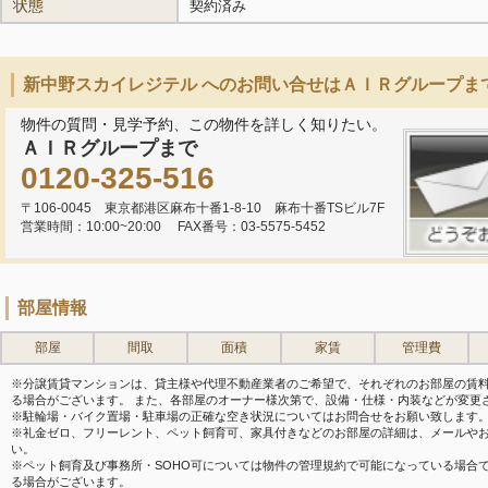
状態
契約済み
新中野スカイレジテル へのお問い合せはＡＩＲグループま
物件の質問・見学予約、この物件を詳しく知りたい。
ＡＩＲグループまで
0120-325-516
〒106-0045 東京都港区麻布十番1-8-10 麻布十番TSビル7F
営業時間：10:00~20:00
FAX番号：03-5575-5452
部屋情報
部屋
間取
面積
家賃
管理費
※分譲賃貸マンションは、貸主様や代理不動産業者のご希望で、それぞれのお部屋の賃
る場合がございます。 また、各部屋のオーナー様次第で、設備・仕様・内装などが変更
※駐輪場・バイク置場・駐車場の正確な空き状況についてはお問合せをお願い致します
※礼金ゼロ、フリーレント、ペット飼育可、家具付きなどのお部屋の詳細は、メールや
い。
※ペット飼育及び事務所・SOHO可については物件の管理規約で可能になっている場合
る場合がございます。