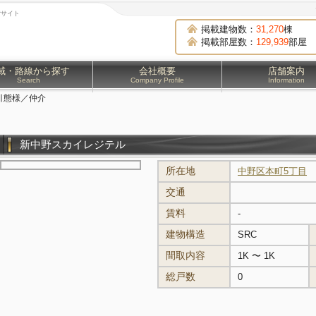
貸サイト
掲載建物数：
31,270
棟
掲載部屋数：
129,939
部屋
域・路線から探す
会社概要
店舗案内
Search
Company Profile
Information
引態様／仲介
新中野スカイレジテル
所在地
中野区本町5丁目
交通
賃料
-
建物構造
SRC
間取内容
1K 〜 1K
総戸数
0