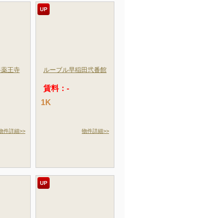
UP
谷薬王寺
ルーブル早稲田弐番館
賃料：-
1K
物件詳細>>
物件詳細>>
UP