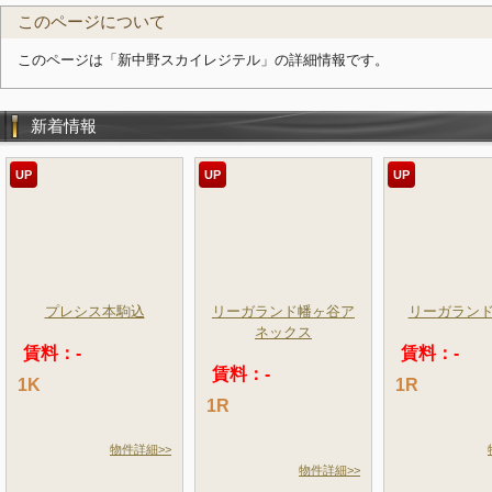
このページについて
このページは「新中野スカイレジテル」の詳細情報です。
新着情報
UP
UP
UP
プレシス本駒込
リーガランド幡ヶ谷ア
リーガラン
ネックス
賃料：-
賃料：-
賃料：-
1K
1R
1R
物件詳細>>
物件詳細>>