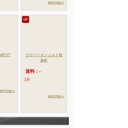
物件詳細>>
UP
WEST
グローリオシェルト桜
新町
賃料：-
1R
物件詳細>>
物件詳細>>