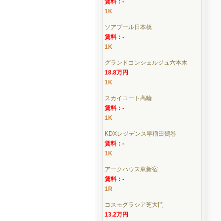
賃料：-
1K
ソアブール日本橋
賃料：-
1K
グランドコンシェルジュ六本木
18.8万円
1K
スカイコート高輪
賃料：-
1K
KDXレジデンス早稲田鶴巻
賃料：-
1K
アークハウス東新宿
賃料：-
1R
コスモグラシア芝大門
13.2万円