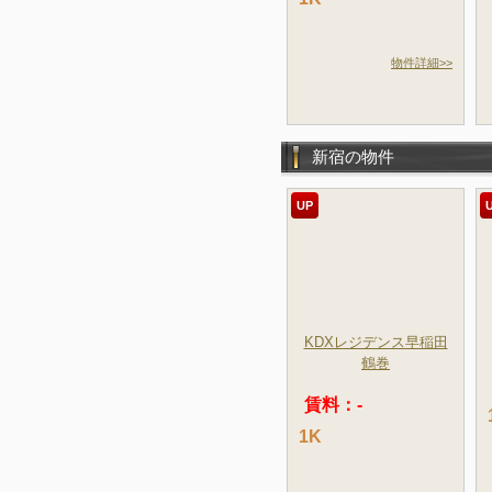
物件詳細>>
新宿の物件
UP
KDXレジデンス早稲田
鶴巻
賃料：-
1K