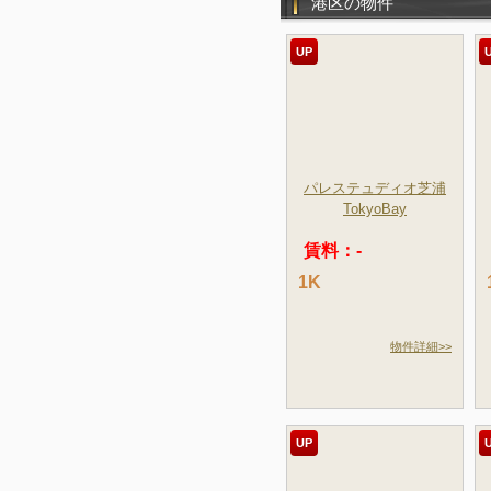
港区の物件
UP
パレステュディオ芝浦
TokyoBay
賃料：-
1K
物件詳細>>
UP