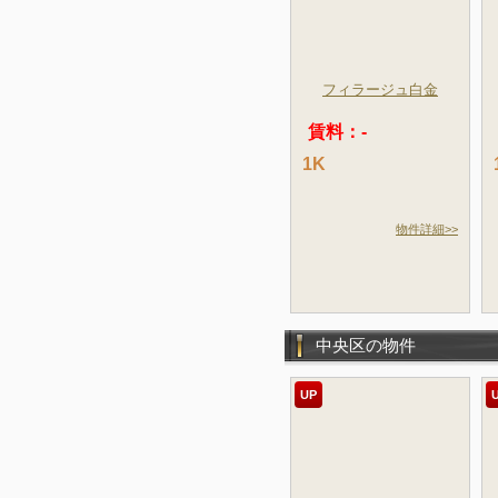
フィラージュ白金
賃料：-
1K
物件詳細>>
中央区の物件
UP