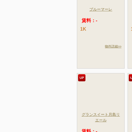
ブルーマーレ
賃料：-
1K
物件詳細>>
UP
グランスイート月島リ
エール
賃料：-