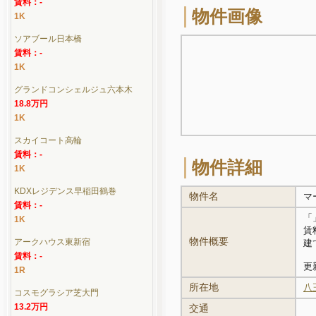
賃料：-
物件画像
1K
ソアブール日本橋
賃料：-
1K
グランドコンシェルジュ六本木
18.8万円
1K
スカイコート高輪
賃料：-
物件詳細
1K
KDXレジデンス早稲田鶴巻
物件名
マ
賃料：-
「
1K
賃料
物件概要
アークハウス東新宿
建
賃料：-
更新
1R
所在地
八
コスモグラシア芝大門
13.2万円
交通