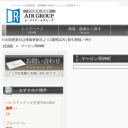
「ワンルーム分譲賃貸」首都圏の分譲マンションの賃貸サイト
トップページ
地域・路線から探す
HOME
Search
C
※次回更新日は情報更新日より2週間以内 | 取引態様／仲介
HOME
»
マーロン明神町
マーロン明神町
おすすめの物件
パレステュディオ芝浦TokyoBay
賃料：-
1K
ブルーマーレ