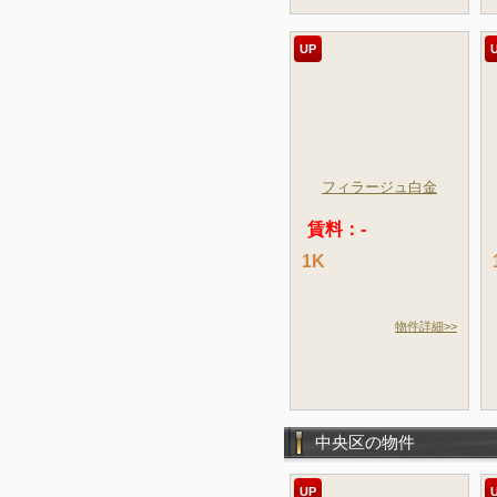
UP
フィラージュ白金
賃料：-
1K
物件詳細>>
中央区の物件
UP