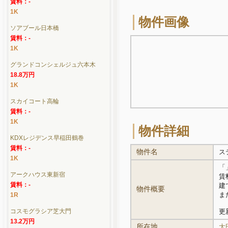
賃料：-
1K
物件画像
ソアブール日本橋
賃料：-
1K
グランドコンシェルジュ六本木
18.8万円
1K
スカイコート高輪
賃料：-
1K
物件詳細
KDXレジデンス早稲田鶴巻
賃料：-
物件名
ス
1K
「
アークハウス東新宿
賃
賃料：-
建
物件概要
ま
1R
コスモグラシア芝大門
更新
13.2万円
所在地
大