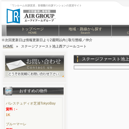
「ワンルーム分譲賃貸」首都圏の分譲マンションの賃貸サイト
トップページ
地域・路線から探す
HOME
Search
C
※次回更新日は情報更新日より2週間以内 | 取引態様／仲介
HOME
»
ステージファースト池上西アジールコート
ステージファースト池
おすすめの物件
パレステュディオ芝浦TokyoBay
賃料：-
1K
ブルーマーレ