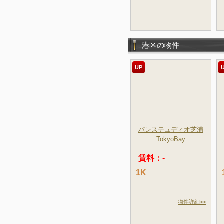
港区の物件
UP
パレステュディオ芝浦
TokyoBay
賃料：-
1K
物件詳細>>