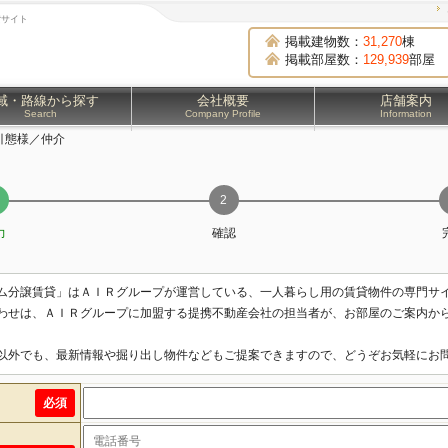
貸サイト
掲載建物数：
31,270
棟
掲載部屋数：
129,939
部屋
域・路線から探す
会社概要
店舗案内
Search
Company Profile
Information
引態様／仲介
力
確認
ム分譲賃貸」はＡＩＲグループが運営している、一人暮らし用の賃貸物件の専門サ
わせは、ＡＩＲグループに加盟する提携不動産会社の担当者が、お部屋のご案内か
以外でも、最新情報や掘り出し物件などもご提案できますので、どうぞお気軽にお
必須