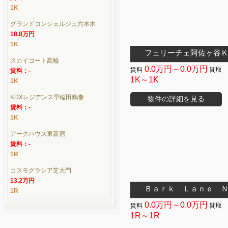
1K
グランドコンシェルジュ六本木
18.8万円
1K
フェリーチェ阿佐ヶ谷
スカイコート高輪
0.0万円～0.0万円
賃料：-
1K～1K
1K
KDXレジデンス早稲田鶴巻
物件の詳細を見る
賃料：-
1K
アークハウス東新宿
賃料：-
1R
コスモグラシア芝大門
13.2万円
Ｂａｒｋ Ｌａｎｅ 
1R
0.0万円～0.0万円
1R～1R