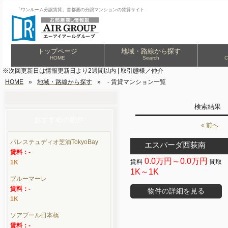
「ワンルーム分譲賃貸」首都圏の分譲マンションの賃貸サイト
トップページ
地域・路線から探す
HOME
Search
C
※次回更新日は情報更新日より2週間以内 | 取引態様／仲介
HOME
»
地域・路線から探す
»
- 賃貸マンション一覧
検索結果
おすすめの物件
« 前へ
パレステュディオ芝浦TokyoBay
エスパーダ西荻南
賃料：-
0.0万円～0.0万円
1K
1K～1K
ブルーマーレ
賃料：-
物件の詳細を見る
1K
ソアブール日本橋
賃料：-