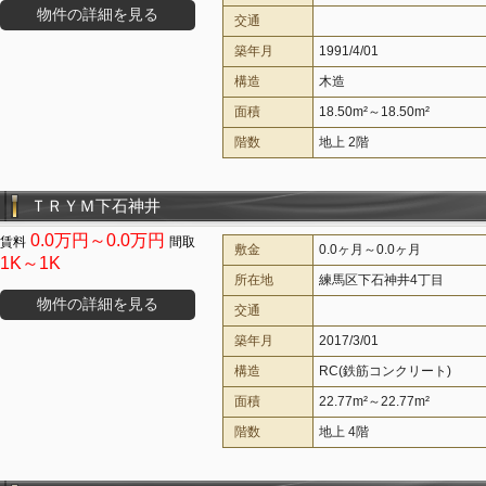
物件の詳細を見る
交通
築年月
1991/4/01
構造
木造
面積
18.50m²～18.50m²
階数
地上 2階
ＴＲＹＭ下石神井
0.0万円～0.0万円
敷金
0.0ヶ月～0.0ヶ月
1K～1K
所在地
練馬区下石神井4丁目
物件の詳細を見る
交通
築年月
2017/3/01
構造
RC(鉄筋コンクリート)
面積
22.77m²～22.77m²
階数
地上 4階