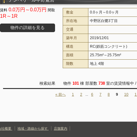
0.0万円～0.0万円
敷金
0.0ヶ月～0.0ヶ月
1R～1R
所在地
中野区白鷺3丁目
物件の詳細を見る
交通
築年月
2019/12/01
構造
RC(鉄筋コンクリート)
面積
25.75m²～25.75m²
階数
地上 4階
検索結果 物件
101
棟 部屋数
738
室の賃貸情報中 
« 前へ
1
2
...
6
7
8
9
10
1
会社概要
地域・路線から探す
店舗案内