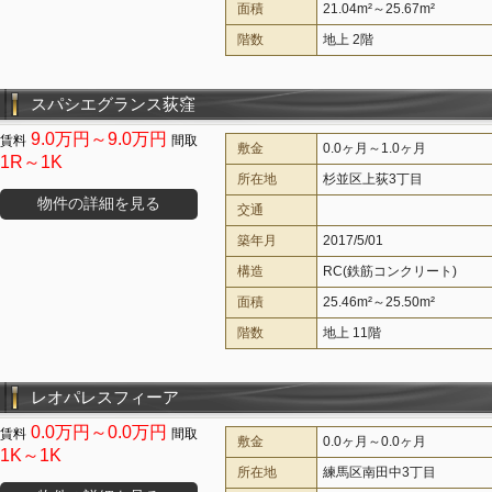
面積
21.04m²～25.67m²
階数
地上 2階
スパシエグランス荻窪
9.0万円～9.0万円
敷金
0.0ヶ月～1.0ヶ月
1R～1K
所在地
杉並区上荻3丁目
物件の詳細を見る
交通
築年月
2017/5/01
構造
RC(鉄筋コンクリート)
面積
25.46m²～25.50m²
階数
地上 11階
レオパレスフィーア
0.0万円～0.0万円
敷金
0.0ヶ月～0.0ヶ月
1K～1K
所在地
練馬区南田中3丁目