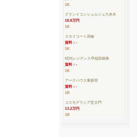
賃料：-
1K
ソアブール日本橋
賃料：-
1K
グランドコンシェルジュ六本木
18.8万円
1K
スカイコート高輪
賃料：-
1K
KDXレジデンス早稲田鶴巻
賃料：-
1K
アークハウス東新宿
賃料：-
1R
コスモグラシア芝大門
13.2万円