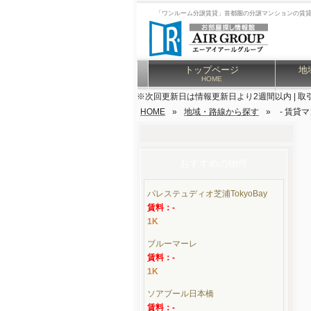
「ワンルーム分譲賃貸」首都圏の分譲マンションの賃
トップページ
地
HOME
※次回更新日は情報更新日より2週間以内 | 取
HOME
»
地域・路線から探す
»
- 賃貸
おすすめの物件
パレステュディオ芝浦TokyoBay
賃料：-
1K
ブルーマーレ