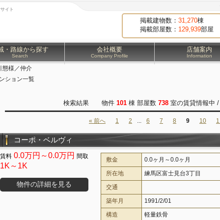
貸サイト
掲載建物数：
31,270
棟
掲載部屋数：
129,939
部屋
域・路線から探す
会社概要
店舗案内
Search
Company Profile
Information
引態様／仲介
マンション一覧
検索結果 物件
101
棟 部屋数
738
室の賃貸情報中 
« 前へ
1
2
...
6
7
8
9
10
1
コーポ・ベルヴィ
0.0万円～0.0万円
敷金
0.0ヶ月～0.0ヶ月
1K～1K
所在地
練馬区富士見台3丁目
物件の詳細を見る
交通
築年月
1991/2/01
構造
軽量鉄骨