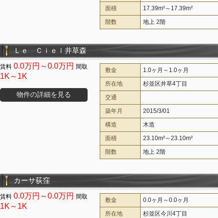
面積
17.39m²～17.39m²
階数
地上 2階
Ｌｅ Ｃｉｅｌ井草森
0.0万円～0.0万円
敷金
1.0ヶ月～1.0ヶ月
1K～1K
所在地
杉並区井草4丁目
物件の詳細を見る
交通
築年月
2015/3/01
構造
木造
面積
23.10m²～23.10m²
階数
地上 2階
カーサ荻窪
0.0万円～0.0万円
敷金
0.0ヶ月～0.0ヶ月
1K～1K
所在地
杉並区今川4丁目