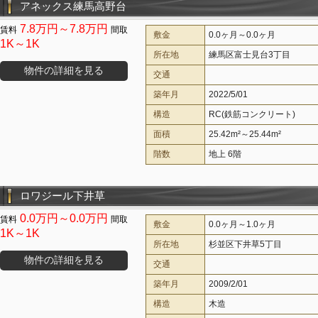
アネックス練馬高野台
7.8万円～7.8万円
敷金
0.0ヶ月～0.0ヶ月
1K～1K
所在地
練馬区富士見台3丁目
物件の詳細を見る
交通
築年月
2022/5/01
構造
RC(鉄筋コンクリート)
面積
25.42m²～25.44m²
階数
地上 6階
ロワジール下井草
0.0万円～0.0万円
敷金
0.0ヶ月～1.0ヶ月
1K～1K
所在地
杉並区下井草5丁目
物件の詳細を見る
交通
築年月
2009/2/01
構造
木造