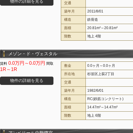
物件の詳細を見る
交通
築年月
2011/8/01
構造
鉄骨造
面積
20.81m²～20.81m²
階数
地上 4階
メゾン・ド・ヴェスタル
0.0万円～0.0万円
敷金
0.0ヶ月～0.0ヶ月
1R～1R
所在地
杉並区上荻2丁目
物件の詳細を見る
交通
築年月
1982/6/01
構造
RC(鉄筋コンクリート)
面積
14.47m²～14.47m²
階数
地上 6階
アンベリール中野鷺宮