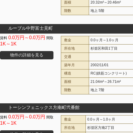
面積
20.32m²～20.46m²
階数
地上 5階
ルーブル中野富士見町
0.0万円～0.0万円
敷金
0.0ヶ月～1.0ヶ月
1K～1K
所在地
杉並区和田1丁目
物件の詳細を見る
交通
築年月
2002/11/01
構造
RC(鉄筋コンクリート)
面積
21.04m²～26.71m²
階数
地上 7階
トーシンフェニックス方南町弐番館
0.0万円～0.0万円
敷金
0.0ヶ月～1.0ヶ月
1K～1K
所在地
杉並区方南2丁目