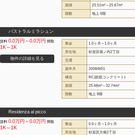
面積
25.51m²～25.67m²
階数
地上 6階
パストラルミラシュン
0.0万円～0.0万円
敷金
1.0ヶ月～1.0ヶ月
1K～1K
所在地
杉並区堀ノ内2丁目
物件の詳細を見る
交通
築年月
2008/9/01
構造
RC(鉄筋コンクリート)
面積
25.48m²～32.74m²
階数
地上 9階
Residenza al picco
0.0万円～0.0万円
敷金
0.0ヶ月～1.0ヶ月
1K～1K
所在地
杉並区方南2丁目