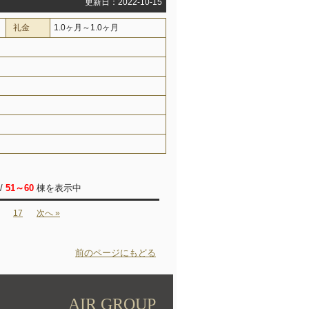
更新日：2022-10-15
礼金
1.0ヶ月～1.0ヶ月
/
51～60
棟を表示中
17
次へ »
前のページにもどる
AIR GROUP