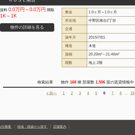
0.0万円～0.0万円
敷金
1.0ヶ月～1.0ヶ月
1K～1K
所在地
中野区南台2丁目
物件の詳細を見る
交通
築年月
2015/7/01
構造
木造
面積
20.20m²～21.40m²
階数
地上 2階
検索結果 物件
168
棟 部屋数
1,506
室の賃貸情報中 
« 前へ
1
2
3
4
5
6
7
8
...
16
会社概要
地域・路線から探す
店舗案内