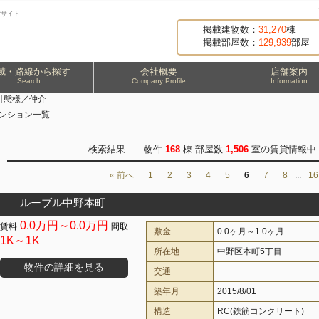
貸サイト
掲載建物数：
31,270
棟
掲載部屋数：
129,939
部屋
域・路線から探す
会社概要
店舗案内
Search
Company Profile
Information
引態様／仲介
マンション一覧
検索結果 物件
168
棟 部屋数
1,506
室の賃貸情報中 
« 前へ
1
2
3
4
5
6
7
8
...
16
ルーブル中野本町
0.0万円～0.0万円
敷金
0.0ヶ月～1.0ヶ月
1K～1K
所在地
中野区本町5丁目
物件の詳細を見る
交通
築年月
2015/8/01
構造
RC(鉄筋コンクリート)