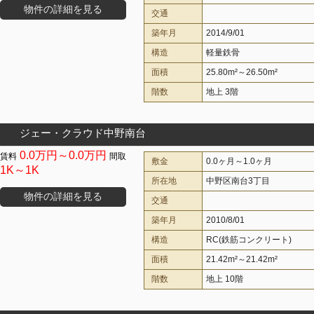
物件の詳細を見る
交通
築年月
2014/9/01
構造
軽量鉄骨
面積
25.80m²～26.50m²
階数
地上 3階
ジェー・クラウド中野南台
0.0万円～0.0万円
敷金
0.0ヶ月～1.0ヶ月
1K～1K
所在地
中野区南台3丁目
物件の詳細を見る
交通
築年月
2010/8/01
構造
RC(鉄筋コンクリート)
面積
21.42m²～21.42m²
階数
地上 10階