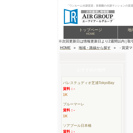
「ワンルーム分譲賃貸」首都圏の分譲マンションの賃
トップページ
地
HOME
※次回更新日は情報更新日より2週間以内 | 取
HOME
»
地域・路線から探す
»
- 賃貸
おすすめの物件
パレステュディオ芝浦TokyoBay
賃料：-
1K
ブルーマーレ
賃料：-
1K
ソアブール日本橋
賃料：-