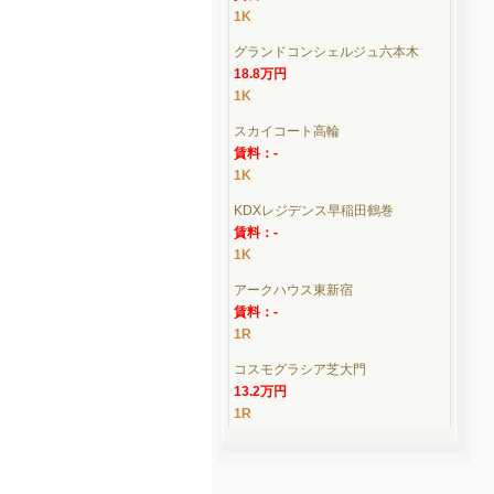
1K
グランドコンシェルジュ六本木
18.8万円
1K
スカイコート高輪
賃料：-
1K
KDXレジデンス早稲田鶴巻
賃料：-
1K
アークハウス東新宿
賃料：-
1R
コスモグラシア芝大門
13.2万円
1R