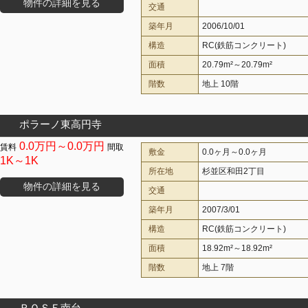
物件の詳細を見る
交通
築年月
2006/10/01
構造
RC(鉄筋コンクリート)
面積
20.79m²～20.79m²
階数
地上 10階
ポラーノ東高円寺
0.0万円～0.0万円
敷金
0.0ヶ月～0.0ヶ月
1K～1K
所在地
杉並区和田2丁目
物件の詳細を見る
交通
築年月
2007/3/01
構造
RC(鉄筋コンクリート)
面積
18.92m²～18.92m²
階数
地上 7階
ＲＯＳＥ南台