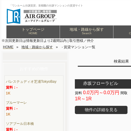
「ワンルーム分譲賃貸」首都圏の分譲マンションの賃貸サイト
トップページ
地域・路線から探す
HOME
Search
C
※次回更新日は情報更新日より2週間以内 | 取引態様／仲介
HOME
»
地域・路線から探す
»
- 賃貸マンション一覧
検索結
おすすめの物件
パレステュディオ芝浦TokyoBay
赤坂フローラビル
賃料：-
0.0万円～0.0万円
1K
1R～1R
ブルーマーレ
賃料：-
物件の詳細を見る
1K
ソアブール日本橋
賃料：-