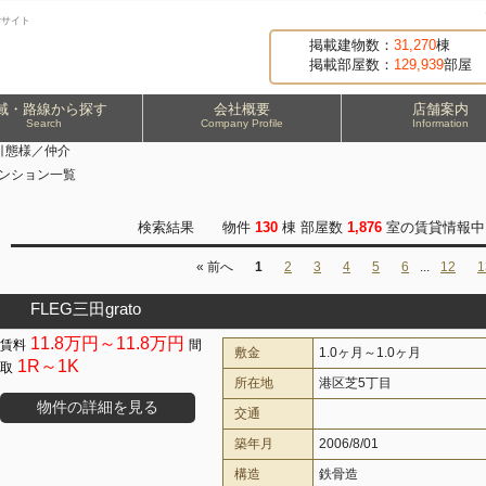
貸サイト
掲載建物数：
31,270
棟
掲載部屋数：
129,939
部屋
域・路線から探す
会社概要
店舗案内
Search
Company Profile
Information
引態様／仲介
マンション一覧
検索結果 物件
130
棟 部屋数
1,876
室の賃貸情報中 
« 前へ
1
2
3
4
5
6
...
12
1
FLEG三田grato
11.8万円～11.8万円
敷金
1.0ヶ月～1.0ヶ月
1R～1K
所在地
港区芝5丁目
物件の詳細を見る
交通
築年月
2006/8/01
構造
鉄骨造