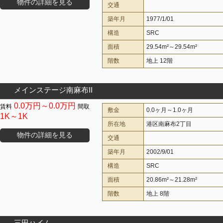
物件の詳細を見る
交通
築年月
1977/1/01
構造
SRC
面積
29.54m²～29.54m²
階数
地上 12階
メインステージ南麻布II
0.0万円～0.0万円
敷金
0.0ヶ月～1.0ヶ月
1K～1K
所在地
港区南麻布2丁目
物件の詳細を見る
交通
築年月
2002/9/01
構造
SRC
面積
20.86m²～21.28m²
階数
地上 8階
三田ハイム