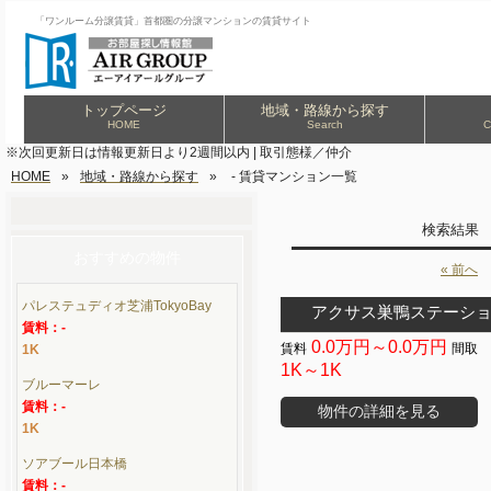
「ワンルーム分譲賃貸」首都圏の分譲マンションの賃貸サイト
トップページ
地域・路線から探す
HOME
Search
C
※次回更新日は情報更新日より2週間以内 | 取引態様／仲介
HOME
»
地域・路線から探す
»
- 賃貸マンション一覧
検索結果
おすすめの物件
« 前へ
パレステュディオ芝浦TokyoBay
アクサス巣鴨ステーシ
賃料：-
0.0万円～0.0万円
1K
1K～1K
ブルーマーレ
賃料：-
物件の詳細を見る
1K
ソアブール日本橋
賃料：-