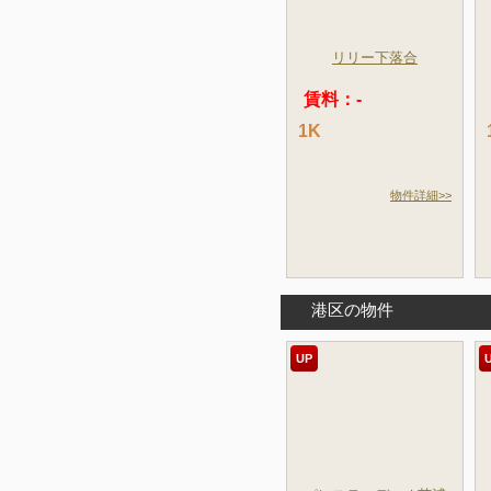
リリー下落合
賃料：-
1K
物件詳細>>
港区の物件
UP