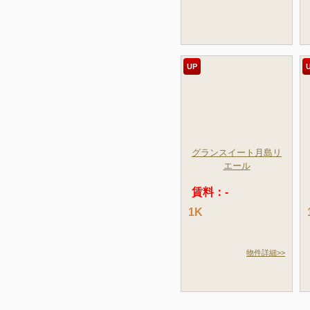
UP
グランスイート月島リ
エール
賃料：-
1K
物件詳細>>