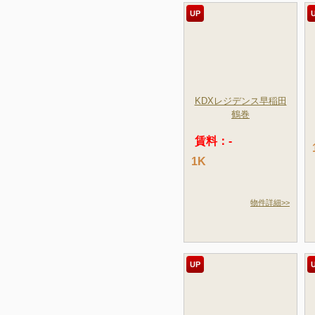
UP
KDXレジデンス早稲田
鶴巻
賃料：-
1K
物件詳細>>
UP