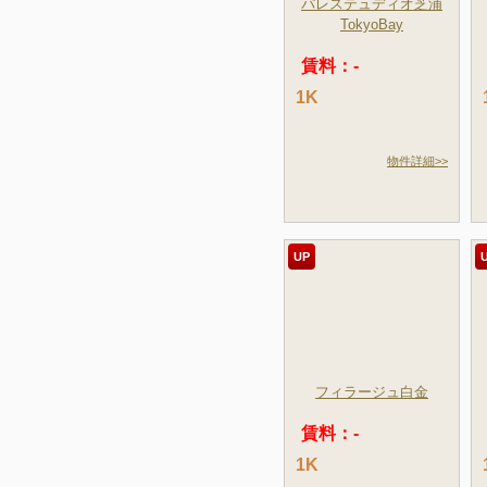
パレステュディオ芝浦
TokyoBay
賃料：-
1K
物件詳細>>
UP
フィラージュ白金
賃料：-
1K