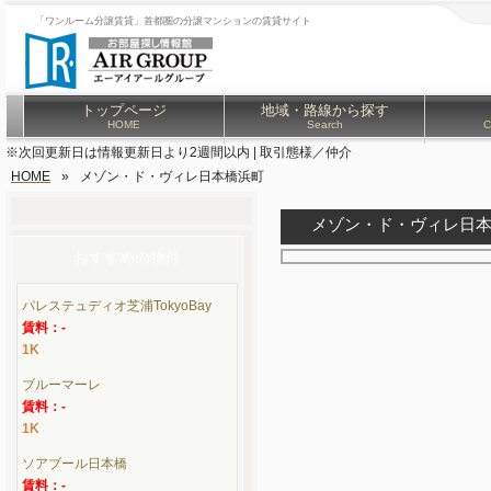
「ワンルーム分譲賃貸」首都圏の分譲マンションの賃貸サイト
トップページ
地域・路線から探す
HOME
Search
C
※次回更新日は情報更新日より2週間以内 | 取引態様／仲介
HOME
»
メゾン・ド・ヴィレ日本橋浜町
メゾン・ド・ヴィレ日
おすすめの物件
パレステュディオ芝浦TokyoBay
賃料：-
1K
ブルーマーレ
賃料：-
1K
ソアブール日本橋
賃料：-