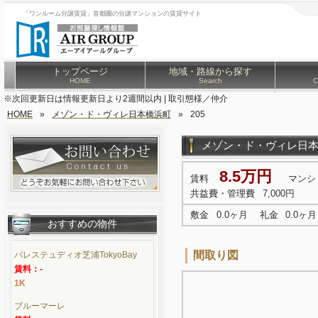
「ワンルーム分譲賃貸」首都圏の分譲マンションの賃貸サイト
トップページ
地域・路線から探す
HOME
Search
C
※次回更新日は情報更新日より2週間以内 | 取引態様／仲介
HOME
»
メゾン・ド・ヴィレ日本橋浜町
»
205
メゾン・ド・ヴィレ日
8.5万円
賃料
マンシ
共益費・管理費
7,000円
敷金
0.0ヶ月
礼金
0.0ヶ月
おすすめの物件
間取り図
パレステュディオ芝浦TokyoBay
賃料：-
1K
ブルーマーレ