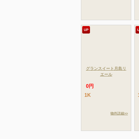
UP
グランスイート月島リ
エール
0円
1K
物件詳細>>