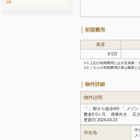
1R
初期費用
家賃
8.5万
※1.上記の初期費用には火災保険
※2.こちらの初期費用計算は概算
物件詳細
物件説明
「」 駅から徒歩9分 「 メゾ
敷金0.0ヶ月、 南東向き、 広
更新日:2024-03-23
中
所在地
メ