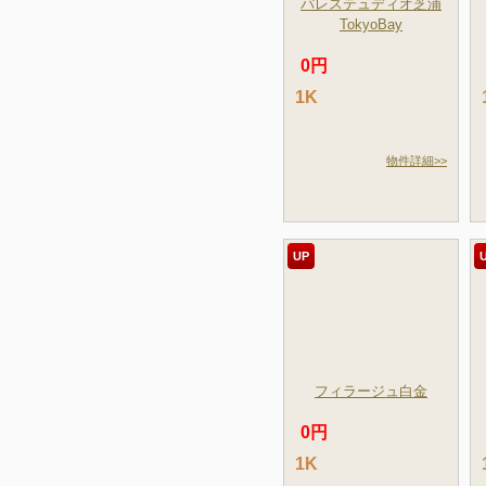
パレステュディオ芝浦
TokyoBay
0円
1K
物件詳細>>
UP
フィラージュ白金
0円
1K