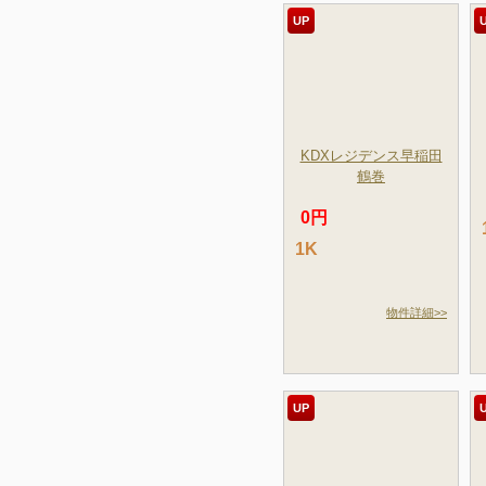
UP
KDXレジデンス早稲田
鶴巻
0円
1K
物件詳細>>
UP