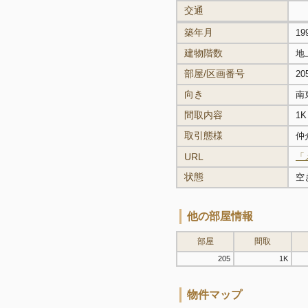
交通
築年月
19
建物階数
地
部屋/区画番号
20
向き
南
間取内容
1K
取引態様
仲
URL
「
状態
空
他の部屋情報
部屋
間取
205
1K
物件マップ