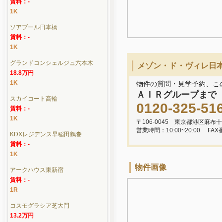
賃料：-
1K
ソアブール日本橋
賃料：-
1K
グランドコンシェルジュ六本木
メゾン・ド・ヴィレ日本
18.8万円
1K
物件の質問・見学予約、こ
ＡＩＲグループまで
スカイコート高輪
0120-325-51
賃料：-
1K
〒106-0045 東京都港区麻布十
営業時間：10:00~20:00
FAX
KDXレジデンス早稲田鶴巻
賃料：-
1K
物件画像
アークハウス東新宿
賃料：-
1R
コスモグラシア芝大門
13.2万円