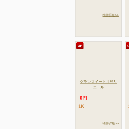
物件詳細>>
UP
グランスイート月島リ
エール
0円
1K
物件詳細>>