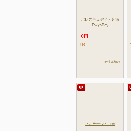
パレステュディオ芝浦
TokyoBay
0円
1K
物件詳細>>
UP
フィラージュ白金