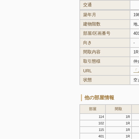
交通
築年月
19
建物階数
地
部屋/区画番号
40
向き
-
間取内容
1R
取引態様
仲
URL
「
状態
空
他の部屋情報
部屋
間取
114
1R
102
1R
115
1R
401
1R