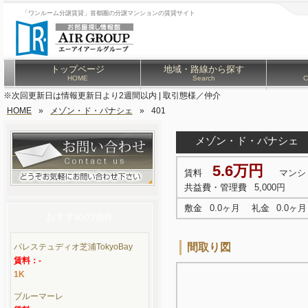
「ワンルーム分譲賃貸」首都圏の分譲マンションの賃貸サイト
トップページ
地域・路線から探す
HOME
Search
C
※次回更新日は情報更新日より2週間以内 | 取引態様／仲介
HOME
»
メゾン・ド・パナシェ
»
401
メゾン・ド・パナシェ
5.6万円
賃料
マンシ
共益費・管理費
5,000円
敷金
0.0ヶ月
礼金
0.0ヶ月
おすすめの物件
間取り図
パレステュディオ芝浦TokyoBay
賃料：-
1K
ブルーマーレ