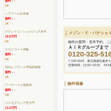
賃料：-
1K
ソアブール日本橋
賃料：-
1K
グランドコンシェルジュ六本木
メゾン・ド・パナシェ 
18.8万円
1K
物件の質問・見学予約、こ
ＡＩＲグループまで
スカイコート高輪
0120-325-51
賃料：-
1K
〒106-0045 東京都港区麻布十
営業時間：10:00~20:00
FAX
KDXレジデンス早稲田鶴巻
賃料：-
1K
物件画像
アークハウス東新宿
賃料：-
1R
コスモグラシア芝大門
13.2万円