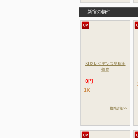
新宿の物件
UP
KDXレジデンス早稲田
鶴巻
0円
1K
物件詳細>>
UP