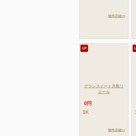
物件詳細>>
UP
グランスイート月島リ
エール
0円
1K
物件詳細>>