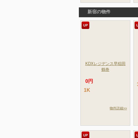
新宿の物件
UP
KDXレジデンス早稲田
鶴巻
0円
1K
物件詳細>>
UP