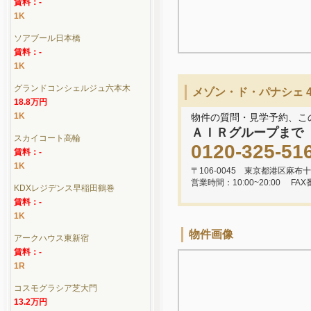
賃料：-
1K
ソアブール日本橋
賃料：-
1K
グランドコンシェルジュ六本木
メゾン・ド・パナシェ 
18.8万円
1K
物件の質問・見学予約、こ
ＡＩＲグループまで
スカイコート高輪
0120-325-51
賃料：-
1K
〒106-0045 東京都港区麻布十
営業時間：10:00~20:00
FAX
KDXレジデンス早稲田鶴巻
賃料：-
1K
物件画像
アークハウス東新宿
賃料：-
1R
コスモグラシア芝大門
13.2万円