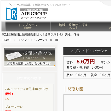
「ワンルーム分譲賃貸」首都圏の分譲マンションの賃貸サイト
トップページ
地域・路線から探す
HOME
Search
C
※次回更新日は情報更新日より2週間以内 | 取引態様／仲介
HOME
»
メゾン・ド・パナシェ
»
401
メゾン・ド・パナシェ
5.6万円
賃料
マンシ
共益費・管理費
5,000円
敷金
0.0ヶ月
礼金
0.0ヶ月
おすすめの物件
間取り図
パレステュディオ芝浦TokyoBay
賃料：-
1K
ブルーマーレ