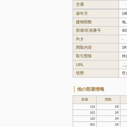
交通
築年月
19
建物階数
地
部屋/区画番号
40
向き
-
間取内容
1R
取引態様
仲
URL
「
状態
空
他の部屋情報
部屋
間取
114
1R
102
1R
115
1R
401
1R