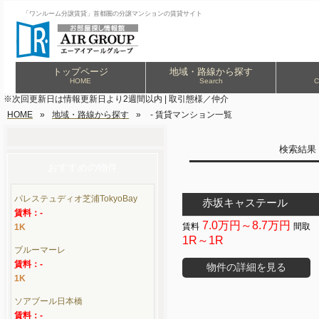
「ワンルーム分譲賃貸」首都圏の分譲マンションの賃貸サイト
トップページ
地域・路線から探す
HOME
Search
C
※次回更新日は情報更新日より2週間以内 | 取引態様／仲介
HOME
»
地域・路線から探す
»
- 賃貸マンション一覧
検索結
おすすめの物件
パレステュディオ芝浦TokyoBay
赤坂キャステール
賃料：-
7.0万円～8.7万円
1K
1R～1R
ブルーマーレ
賃料：-
物件の詳細を見る
1K
ソアブール日本橋
賃料：-